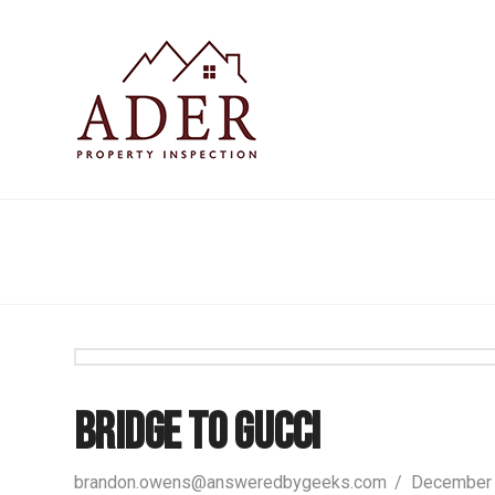
Bridge to Gucci
brandon.owens@answeredbygeeks.com
December 