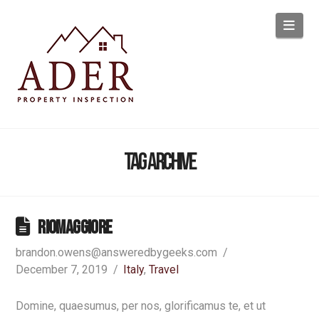
Navi
Tag Archive
Riomaggiore
brandon.owens@answeredbygeeks.com
December 7, 2019
Italy
,
Travel
Domine, quaesumus, per nos, glorificamus te, et ut